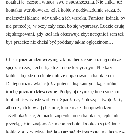
potakuj jej często i wtrącaj swoje spostrzeżenia. Nie unikaj też
kontaktu wzrokowego, gdyż kobiety podświadomie sądzą, że
mężczyźni kłamią, gdy unikają ich wzroku. Pamiętaj jednak, by
nie patrzeć jej w oczy cały czas, bo się wystraszy. Ludzie czują
się skrępowani, gdy ktoś ich obserwuje zbyt natrętnie i sam też
byś przecież nie chciał być poddany takim oględzinom…
Chcąc
poznać dziewczynę
, z którą będzie się później dobrze
spędzać czas, trzeba być też trochę krytycznym. Nie każda
kobieta będzie do ciebie dobrze dopasowana charakterem.
Dlatego rozmawiając już z potencjalną kandydatką, spróbuj
trochę
poznać dziewczynę
. Podpytaj czym się interesuje, co
lubi robić w czasie wolnym. Spadź, czy śmieszą ją twoje żarty,
albo czy ciekawią ją historie, które masz do opowiedzenia.
Jeżeli okaże się, że macie zupełnie inne charaktery, lepiej nie
przeciągać tej znajomości niepotrzebnie. Dookoła są też inne
kobiety, a ty wiedząc już
jak poznać dziewczynę
, nie będziesz