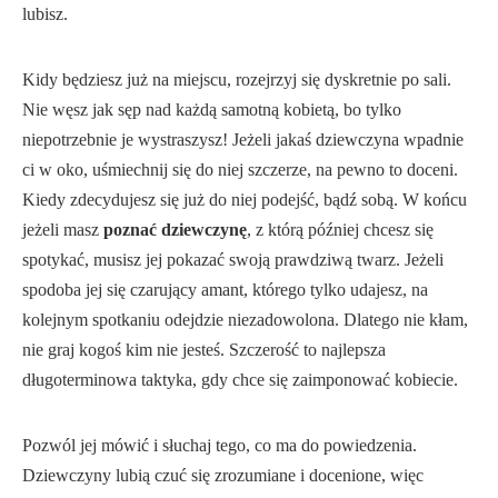
lubisz.
Kidy będziesz już na miejscu, rozejrzyj się dyskretnie po sali.
Nie węsz jak sęp nad każdą samotną kobietą, bo tylko
niepotrzebnie je wystraszysz! Jeżeli jakaś dziewczyna wpadnie
ci w oko, uśmiechnij się do niej szczerze, na pewno to doceni.
Kiedy zdecydujesz się już do niej podejść, bądź sobą. W końcu
jeżeli masz
poznać dziewczynę
, z którą później chcesz się
spotykać, musisz jej pokazać swoją prawdziwą twarz. Jeżeli
spodoba jej się czarujący amant, którego tylko udajesz, na
kolejnym spotkaniu odejdzie niezadowolona. Dlatego nie kłam,
nie graj kogoś kim nie jesteś. Szczerość to najlepsza
długoterminowa taktyka, gdy chce się zaimponować kobiecie.
Pozwól jej mówić i słuchaj tego, co ma do powiedzenia.
Dziewczyny lubią czuć się zrozumiane i docenione, więc