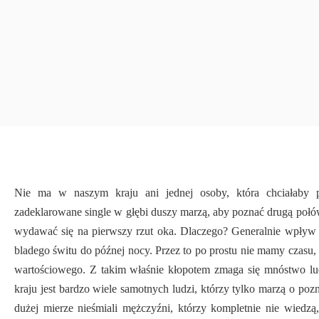
Nie ma w naszym kraju ani jednej osoby, która chciałaby p
zadeklarowane single w głębi duszy marzą, aby poznać drugą połówkę
wydawać się na pierwszy rzut oka. Dlaczego? Generalnie wpływ n
bladego świtu do późnej nocy. Przez to po prostu nie mamy czasu
wartościowego. Z takim właśnie kłopotem zmaga się mnóstwo lud
kraju jest bardzo wiele samotnych ludzi, którzy tylko marzą o po
dużej mierze nieśmiali mężczyźni, którzy kompletnie nie wiedz