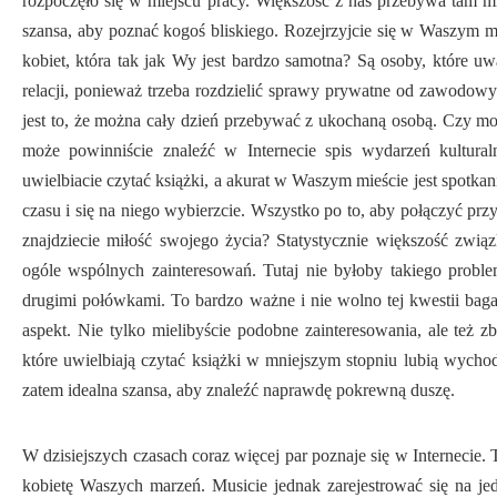
rozpoczęło się w miejscu pracy. Większość z nas przebywa tam 
szansa, aby poznać kogoś bliskiego. Rozejrzyjcie się w Waszym m
kobiet, która tak jak Wy jest bardzo samotna? Są osoby, które uw
relacji, ponieważ trzeba rozdzielić sprawy prywatne od zawodowy
jest to, że można cały dzień przebywać z ukochaną osobą. Czy mo
może powinniście znaleźć w Internecie spis wydarzeń kulturalny
uwielbiacie czytać książki, a akurat w Waszym mieście jest spotkan
czasu i się na niego wybierzcie. Wszystko po to, aby połączyć p
znajdziecie miłość swojego życia? Statystycznie większość związ
ogóle wspólnych zainteresowań. Tutaj nie byłoby takiego proble
drugimi połówkami. To bardzo ważne i nie wolno tej kwestii baga
aspekt. Nie tylko mielibyście podobne zainteresowania, ale też 
które uwielbiają czytać książki w mniejszym stopniu lubią wychod
zatem idealna szansa, aby znaleźć naprawdę pokrewną duszę.
W dzisiejszych czasach coraz więcej par poznaje się w Internecie
kobietę Waszych marzeń. Musicie jednak zarejestrować się na jedn