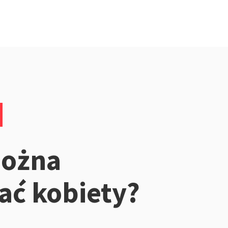
można
ć kobiety?