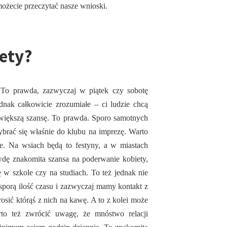
możecie przeczytać nasze wnioski.
ety?
 To prawda, zazwyczaj w piątek czy sobotę
dnak całkowicie zrozumiałe – ci ludzie chcą
 większą szansę. To prawda. Sporo samotnych
wybrać się właśnie do klubu na imprezę. Warto
e. Na wsiach będą to festyny, a w miastach
wdę znakomita szansa na poderwanie kobiety,
 w szkole czy na studiach. To też jednak nie
orą ilość czasu i zazwyczaj mamy kontakt z
osić którąś z nich na kawę. A to z kolei może
to też zwrócić uwagę, że mnóstwo relacji