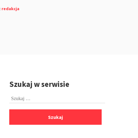
z
redakcja
Szukaj w serwisie
Przejdź
do
Szukaj:
stopki