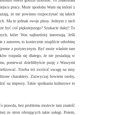
minimum osiem godzin dziennie. To znakomita
iejscu pracy. Może spodoba Wam się któraś z
ażają, że nie powinno rozpoczynać się takich
ch. Ma to jednak swoje plusy. Jednym z nich
że być coś piękniejszego? Szukacie dalej? To
ch, które Was najbardziej interesują. Jeśli
ie z autorem, to koniecznie znajdźcie odrobinę
rzyjemne z pożytecznym. Być może właśnie tam
ków rozpada się dlatego, że nie posiadają w
mu, ponieważ dzielilibyście pasję z Waszymi
telizować. Trzeba też zwrócić uwagę na inny
zbliżone charaktery. Zazwyczaj bowiem osoby,
zić na imprezy. Takie spotkania kulturowe to
. To prawda, bez problemu możecie tam znaleźć
ej ze stron oferujących takie usługi. Potem,