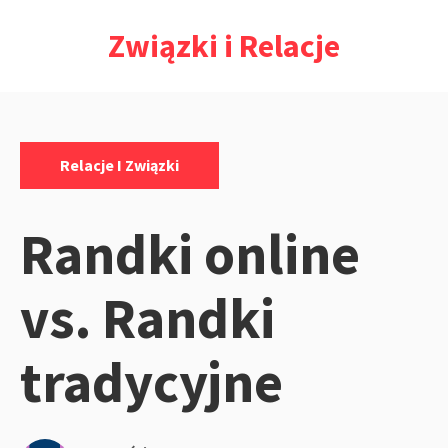
Przejdź
Związki i Relacje
do
treści
Kategorie:
Relacje I Związki
Randki online
vs. Randki
tradycyjne