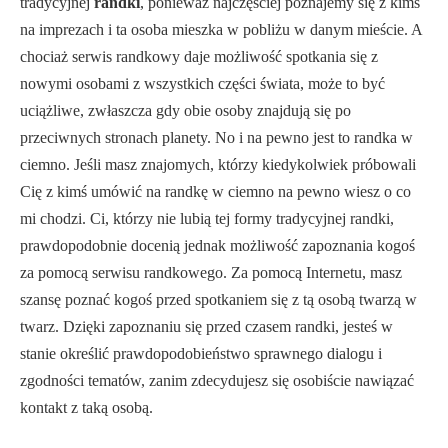
tradycyjnej
randki
, ponieważ najczęściej poznajemy się z kimś
na imprezach i ta osoba mieszka w pobliżu w danym mieście. A
chociaż serwis randkowy daje możliwość spotkania się z
nowymi osobami z wszystkich części świata, może to być
uciążliwe, zwłaszcza gdy obie osoby znajdują się po
przeciwnych stronach planety. No i na pewno jest to randka w
ciemno. Jeśli masz znajomych, którzy kiedykolwiek próbowali
Cię z kimś umówić na randkę w ciemno na pewno wiesz o co
mi chodzi. Ci, którzy nie lubią tej formy tradycyjnej randki,
prawdopodobnie docenią jednak możliwość zapoznania kogoś
za pomocą serwisu randkowego. Za pomocą Internetu, masz
szansę poznać kogoś przed spotkaniem się z tą osobą twarzą w
twarz. Dzięki zapoznaniu się przed czasem randki, jesteś w
stanie określić prawdopodobieństwo sprawnego dialogu i
zgodności tematów, zanim zdecydujesz się osobiście nawiązać
kontakt z taką osobą.