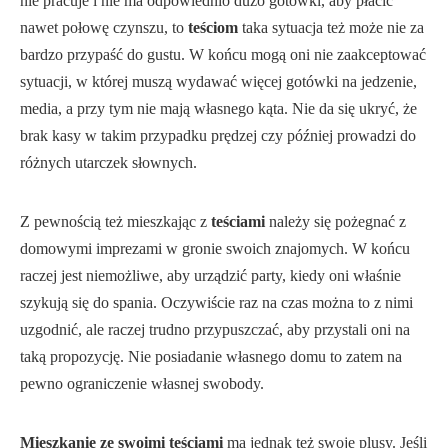
nie pracuje i nie ma odpowiednio dużo gotówki, aby płacić
nawet połowę czynszu, to
teściom
taka sytuacja też może nie za
bardzo przypaść do gustu. W końcu mogą oni nie zaakceptować
sytuacji, w której muszą wydawać więcej gotówki na jedzenie,
media, a przy tym nie mają własnego kąta. Nie da się ukryć, że
brak kasy w takim przypadku prędzej czy później prowadzi do
różnych utarczek słownych.
Z pewnością też mieszkając z
teściami
należy się pożegnać z
domowymi imprezami w gronie swoich znajomych. W końcu
raczej jest niemożliwe, aby urządzić party, kiedy oni właśnie
szykują się do spania. Oczywiście raz na czas można to z nimi
uzgodnić, ale raczej trudno przypuszczać, aby przystali oni na
taką propozycję. Nie posiadanie własnego domu to zatem na
pewno ograniczenie własnej swobody.
Mieszkanie ze swoimi teściami
ma jednak też swoje plusy. Jeśli