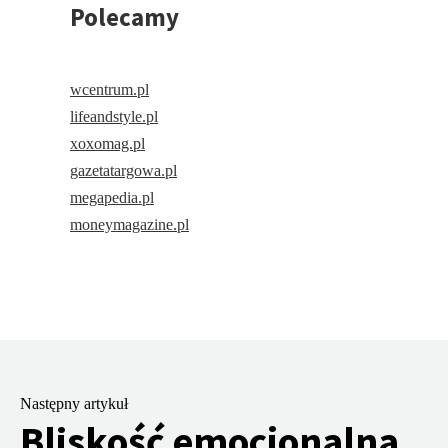
Polecamy
wcentrum.pl
lifeandstyle.pl
xoxomag.pl
gazetatargowa.pl
megapedia.pl
moneymagazine.pl
Następny artykuł
Bliskość emocjonalna