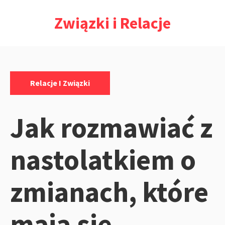
Przejdź
Związki i Relacje
do
treści
Kategorie:
Relacje I Związki
Jak rozmawiać z
nastolatkiem o
zmianach, które
mają się