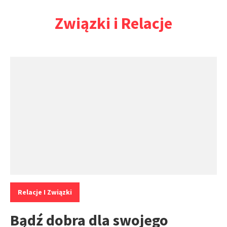
Przejdź
Związki i Relacje
do
treści
Kategorie:
Relacje I Związki
Bądź dobra dla swojego