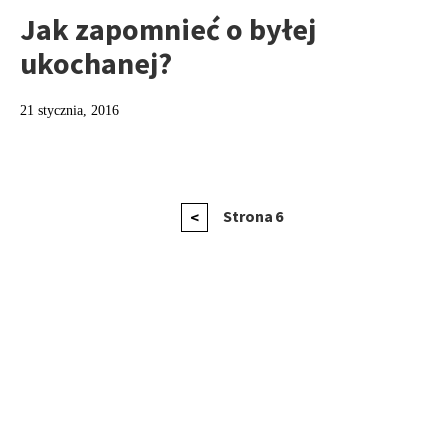
Jak zapomnieć o byłej
ukochanej?
21 stycznia, 2016
Stronicowanie
Poprzednia
Strona
6
<
strona
wpisów