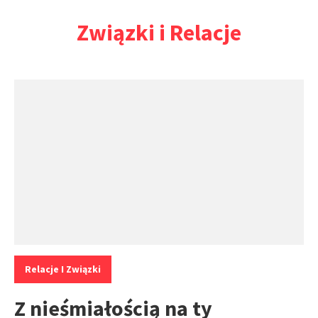
Przejdź
Związki i Relacje
do
treści
Kategorie:
Relacje I Związki
Z nieśmiałością na ty