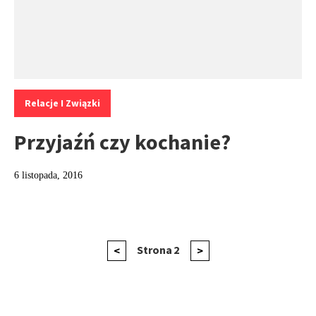
Kategorie:
Relacje I Związki
Przyjaźń czy kochanie?
6 listopada, 2016
Stronicowanie
Poprzednia
Strona
2
Następna
<
>
strona
strona
wpisów